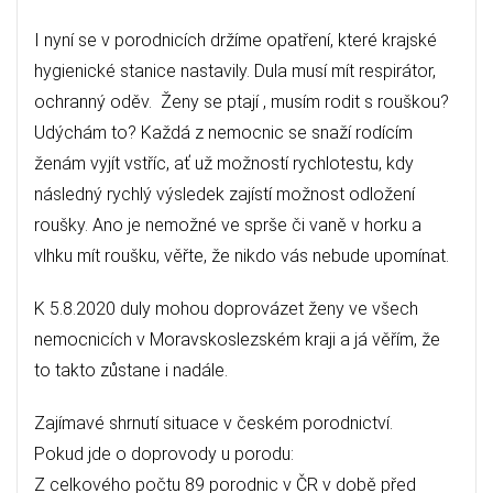
I nyní se v porodnicích držíme opatření, které krajské
hygienické stanice nastavily. Dula musí mít respirátor,
ochranný oděv. Ženy se ptají , musím rodit s rouškou?
Udýchám to? Každá z nemocnic se snaží rodícím
ženám vyjít vstříc, ať už možností rychlotestu, kdy
následný rychlý výsledek zajístí možnost odložení
roušky. Ano je nemožné ve sprše či vaně v horku a
vlhku mít roušku, věřte, že nikdo vás nebude upomínat.
K 5.8.2020 duly mohou doprovázet ženy ve všech
nemocnicích v Moravskoslezském kraji a já věřím, že
to takto zůstane i nadále.
Zajímavé shrnutí situace v českém porodnictví.
Pokud jde o doprovody u porodu:
Z celkového počtu 89 porodnic v ČR v době před