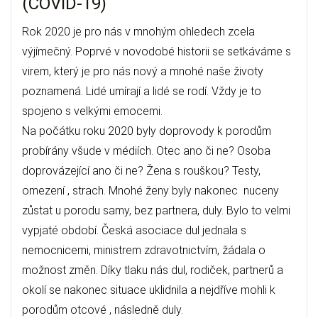
(COVID-19)
Rok 2020 je pro nás v mnohým ohledech zcela
výjímečný. Poprvé v novodobé historii se setkáváme s
virem, který je pro nás nový a mnohé naše životy
poznamená. Lidé umírají a lidé se rodí. Vždy je to
spojeno s velkými emocemi.
Na počátku roku 2020 byly doprovody k porodům
probírány všude v médiích. Otec ano či ne? Osoba
doprovázející ano či ne? Žena s rouškou? Testy,
omezení , strach. Mnohé ženy byly nakonec nuceny
zůstat u porodu samy, bez partnera, duly. Bylo to velmi
vypjaté období. Česká asociace dul jednala s
nemocnicemi, ministrem zdravotnictvím, žádala o
možnost změn. Díky tlaku nás dul, rodiček, partnerů a
okolí se nakonec situace uklidnila a nejdříve mohli k
porodům otcové , následně duly.